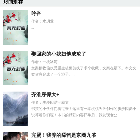
封面推荐
吟香
作者：水玥萱
...
娶回家的小媳妇他成攻了
作者：一枕冰河
文案预收偏执受重生後更偏执了求个收藏，文案在最下。本文文
案贺宣穿成了一个混子。...
齐淮序保大+
作者：步步囚爱宝藏文
书荒的小伙伴们看过来！这里有一本桃桃夭夭创作的步步囚爱小
说等着你们呢！本书的精彩内容怀孕后，我发现老公...
完蛋！我养的舔狗是京圈九爷