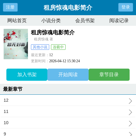
租房惊魂电影简介
注册
登录
网站首页
小说分类
会员书架
阅读记录
租房惊魂电影简介
租房惊魂 著
其他小说
连载中
最近更新：
12
更新时间：
2026-04-12 15:30:24
加入书架
开始阅读
章节目录
最新章节
12
11
10
9