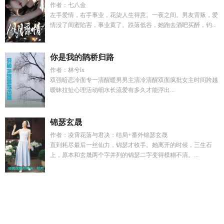
作者：七八金
左手爱情，右手事业，花柒人生得意。一夜之间。男友背叛，爱
情没了闺蜜陷害，事业黄了。跌落低谷，她跑去酒吧买醉，钓...
你是我的鹊桥归路
作者：林兮lx
双强暗恋冷面专一清醒暖男男主清冷清醒双面疯批女主时间跨越
暧昧拉扯心理活动细水长流爱有多久才能浮出...
锦瑟玄晟
作者：凌霄花落与君决：结局+番外锦瑟玄晟
直到耗尽最后一丝仙力，锦瑟才收手。她离开的时候，三生石
上，原本和玄晟两个字并列的锦瑟二字变得模糊不清。...
女主角叫时念
剧本演绎系统
沈雨晴江承泽林安远
发育路打野
吗
有城墙这个英雄吗
元尊之祖神降临
他想要又想要还想要造
句
她靠玄学带娃躺赢
契约结婚短剧免费观看全集
君子墨
by
合约
穆穆君子之态
打野应该抓发育路还是对抗路
嫁个丞相府